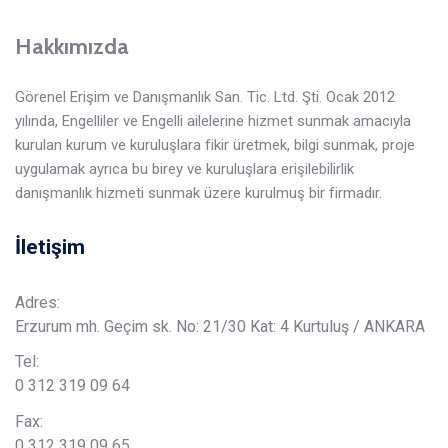
Hakkımızda
Görenel Erişim ve Danışmanlık San. Tic. Ltd. Şti. Ocak 2012
yılında, Engelliler ve Engelli ailelerine hizmet sunmak amacıyla
kurulan kurum ve kuruluşlara fikir üretmek, bilgi sunmak, proje
uygulamak ayrıca bu birey ve kuruluşlara erişilebilirlik
danışmanlık hizmeti sunmak üzere kurulmuş bir firmadır.
İletişim
Adres:
Erzurum mh. Geçim sk. No: 21/30 Kat: 4 Kurtuluş / ANKARA
Tel:
0 312 319 09 64
Fax:
0 312 319 09 65