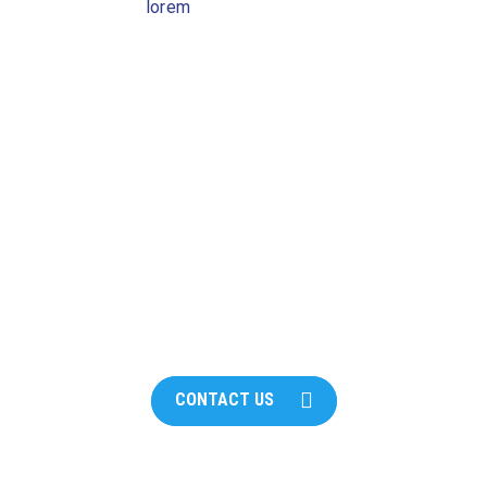
lorem
Need More Details?
We are here to assist. Contact us by phone,
email or via our social media channels.
CONTACT US