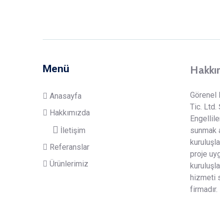
Menü
Hakkı
Görenel 
Anasayfa
Tic. Ltd.
Hakkımızda
Engellile
İletişim
sunmak a
kuruluşla
Referanslar
proje uy
Ürünlerimiz
kuruluşla
hizmeti 
firmadır.