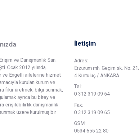
İletişim
mızda
Erişim ve Danışmanlık San.
Adres:
 Şti. Ocak 2012 yılında,
Erzurum mh. Geçim sk. No: 21
r ve Engelli ailelerine hizmet
4 Kurtuluş / ANKARA
macıyla kurulan kurum ve
Tel:
ra fikir üretmek, bilgi sunmak,
0 312 319 09 64
gulamak ayrıca bu birey ve
ra erişilebilirlik danışmanlık
Fax:
sunmak üzere kurulmuş bir
0 312 319 09 65
GSM:
0534 655 22 80